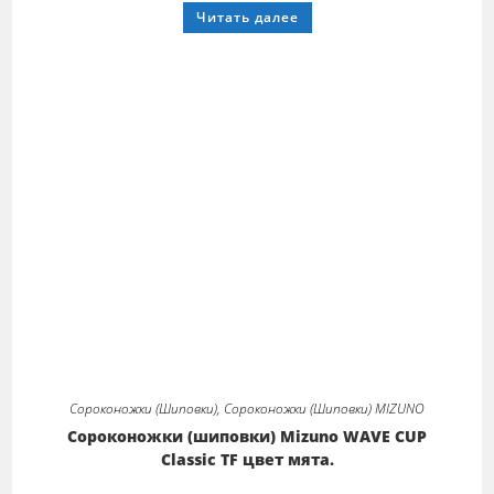
6000,00 ₽
Этот
Читать далее
–
товар
6600,00 ₽
имеет
несколько
вариаций.
Опции
можно
выбрать
на
странице
товара.
Сороконожки (Шиповки)
,
Сороконожки (Шиповки) MIZUNO
Сороконожки (шиповки) Mizuno WAVE CUP
Classic TF цвет мята.