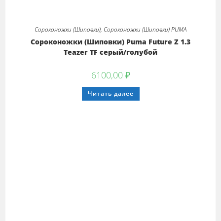
Сороконожки (Шиповки)
,
Сороконожки (Шиповки) PUMA
Сороконожки (Шиповки) Puma Future Z 1.3
Teazer TF серый/голубой
6100,00
₽
Этот
Читать далее
товар
имеет
несколько
вариаций.
Опции
можно
выбрать
на
странице
товара.