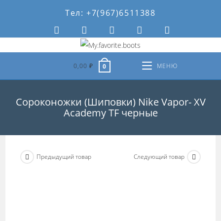
Перейти
Тел: +7(967)6511388
к
содержимому
0,00
₽
МЕНЮ
0
Сороконожки (Шиповки) Nike Vapor- XV
Academy TF черные
Предыдущий товар
Следующий товар