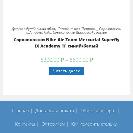
Детская футбольная обувь
,
Сороконожки (Шиповки)
,
Сороконожки
(Шиповки) NIKE
,
Сороконожки (Шиповки) детские
Сороконожки Nike Air Zoom Mercurial Superfly
IX Academy TF синий/белый
Диапазон
6300,00
₽
–
6600,00
₽
цен:
6300,00 ₽
Этот
Читать далее
–
товар
6600,00 ₽
имеет
несколько
вариаций.
Опции
можно
выбрать
на
странице
товара.
Главная
Доставка и оплата
Обмен и возврат
Контакты
Оптовикам
Как измерить стельку.