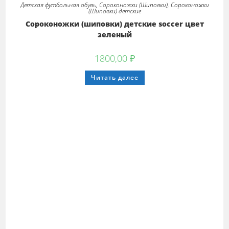
Детская футбольная обувь
,
Сороконожки (Шиповки)
,
Сороконожки
(Шиповки) детские
Сороконожки (шиповки) детские soccer цвет
зеленый
1800,00
₽
Этот
Читать далее
товар
имеет
несколько
вариаций.
Опции
можно
выбрать
на
странице
товара.