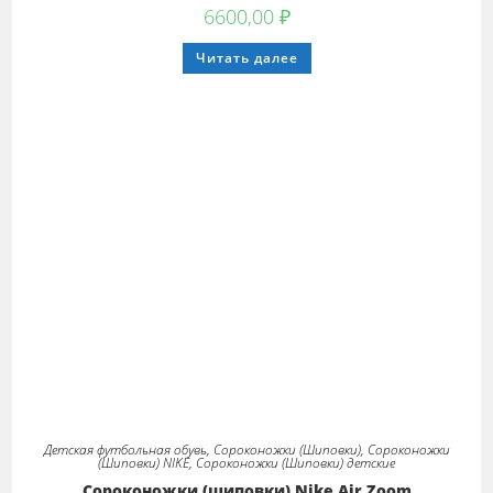
6600,00
₽
Этот
Читать далее
товар
имеет
несколько
вариаций.
Опции
можно
выбрать
на
странице
товара.
Детская футбольная обувь
,
Сороконожки (Шиповки)
,
Сороконожки
(Шиповки) NIKE
,
Сороконожки (Шиповки) детские
Сороконожки (шиповки) Nike Air Zoom