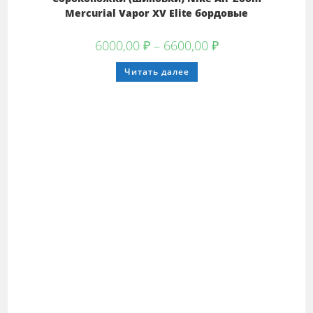
Mercurial Vapor XV Elite бордовые
Диапазон
6000,00
₽
–
6600,00
₽
цен:
6000,00 ₽
Этот
Читать далее
–
товар
6600,00 ₽
имеет
несколько
вариаций.
Опции
можно
выбрать
на
странице
товара.