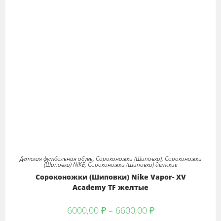
Детская футбольная обувь
,
Сороконожки (Шиповки)
,
Сороконожки
(Шиповки) NIKE
,
Сороконожки (Шиповки) детские
Сороконожки (Шиповки) Nike Vapor- XV
Academy TF желтые
Диапазон
6000,00
₽
–
6600,00
₽
цен: