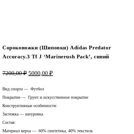
Сороконожки (Шиповки) Adidas Predator
Accuracy.3 Tf J ‘Marinerush Pack’, синий
Первоначальная
Текущая
7200,00
₽
5000,00
₽
цена
цена:
Вид спорта — Футбол
составляла
5000,00 ₽.
Покрытие — Грунт и искусственное покрытие
Конструктивные особенности:
7200,00 ₽.
Застежка — шнуровка
Состав:
Материал верха — 60% синтетика, 40% текстиль