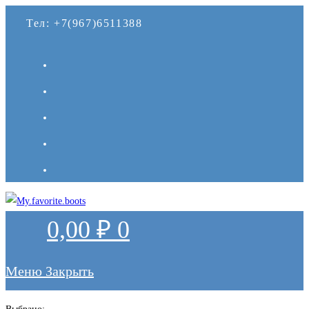
Перейти
Тел: +7(967)6511388
к
содержимому
0,00
₽
0
Меню
Закрыть