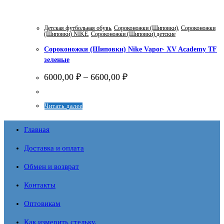
Детская футбольная обувь
,
Сороконожки (Шиповки)
,
Сороконожки
(Шиповки) NIKE
,
Сороконожки (Шиповки) детские
Сороконожки (Шиповки) Nike Vapor- XV Academy TF
зеленые
Диапазон
6000,00
₽
–
6600,00
₽
цен:
6000,00 ₽
–
Этот
Читать далее
6600,00 ₽
товар
Главная
имеет
несколько
Доставка и оплата
вариаций.
Обмен и возврат
Опции
Контакты
можно
Оптовикам
выбрать
на
Как измерить стельку.