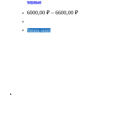
черные
Диапазон
6000,00
₽
–
6600,00
₽
цен:
6000,00 ₽
–
Этот
Читать далее
6600,00 ₽
товар
имеет
несколько
вариаций.
Опции
можно
выбрать
на
странице
товара.