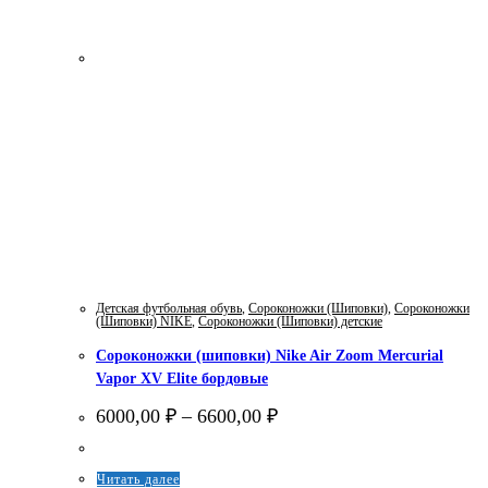
Детская футбольная обувь
,
Сороконожки (Шиповки)
,
Сороконожки
(Шиповки) NIKE
,
Сороконожки (Шиповки) детские
Сороконожки (шиповки) Nike Air Zoom Mercurial
Vapor XV Elite бордовые
Диапазон
6000,00
₽
–
6600,00
₽
цен:
6000,00 ₽
–
Этот
Читать далее