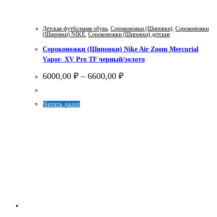
Детская футбольная обувь
,
Сороконожки (Шиповки)
,
Сороконожки
(Шиповки) NIKE
,
Сороконожки (Шиповки) детские
Сороконожки (Шиповки) Nike Air Zoom Mercurial
Vapor- XV Pro TF черный/золото
Диапазон
6000,00
₽
–
6600,00
₽
цен:
6000,00 ₽
–
Этот
Читать далее
6600,00 ₽
товар
имеет
несколько
вариаций.
Опции
можно
выбрать
на