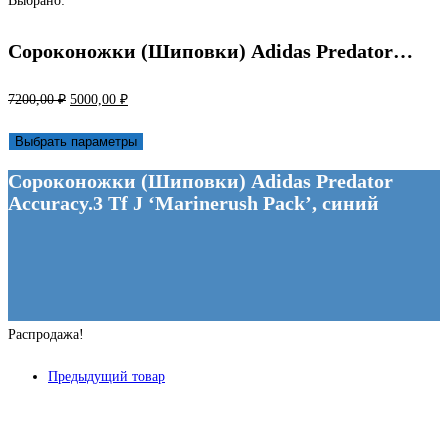
Выбрано:
Сороконожки (Шиповки) Adidas Predator…
Первоначальная
Текущая
7200,00
₽
5000,00
₽
цена
цена:
Выбрать параметры
составляла
5000,00 ₽.
Сороконожки (Шиповки) Adidas Predator
7200,00 ₽.
Accuracy.3 Tf J ‘Marinerush Pack’, синий
Распродажа!
Предыдущий товар