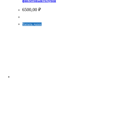
фиолетовый/голубой
6500,00
₽
Этот
Читать далее
товар
имеет
несколько
вариаций.
Опции
можно
выбрать
на
странице
товара.