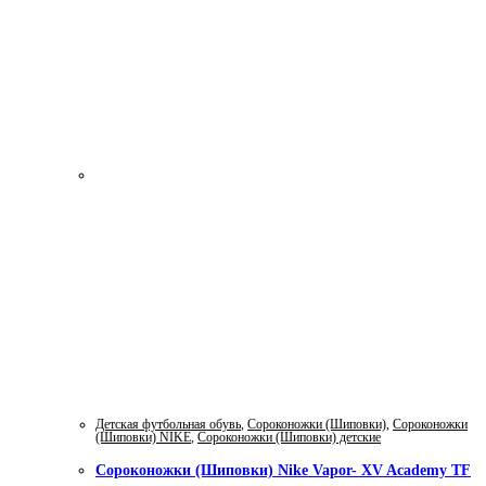
Детская футбольная обувь
,
Сороконожки (Шиповки)
,
Сороконожки
(Шиповки) NIKE
,
Сороконожки (Шиповки) детские
Сороконожки (Шиповки) Nike Vapor- XV Academy TF