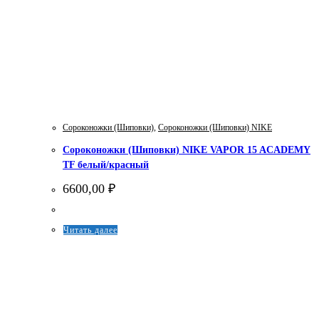
Сороконожки (Шиповки)
,
Сороконожки (Шиповки) NIKE
Сороконожки (Шиповки) NIKE VAPOR 15 ACADEMY
TF белый/красный
6600,00
₽
Этот
Читать далее
товар
имеет
несколько
вариаций.