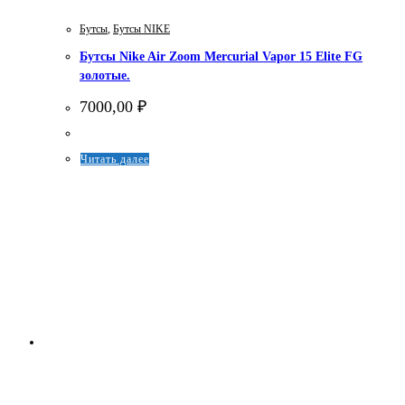
Бутсы
,
Бутсы NIKE
Бутсы Nike Air Zoom Mercurial Vapor 15 Elite FG
золотые.
7000,00
₽
Этот
Читать далее
товар
имеет
несколько
вариаций.
Опции
можно
выбрать
на
странице