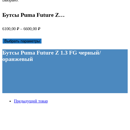
Выбрано:
Бутсы Puma Future Z…
Диапазон
6100,00
₽
–
6600,00
₽
цен:
Выбрать параметры
6100,00 ₽
Бутсы Puma Future Z 1.3 FG черный/
–
оранжевый
6600,00 ₽
Предыдущий товар