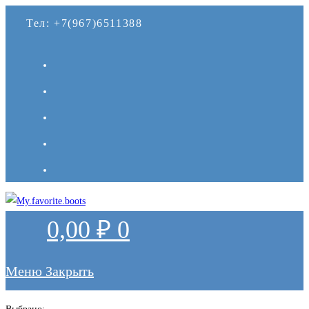
Перейти
Тел: +7(967)6511388
к
содержимому
0,00
₽
0
Меню
Закрыть