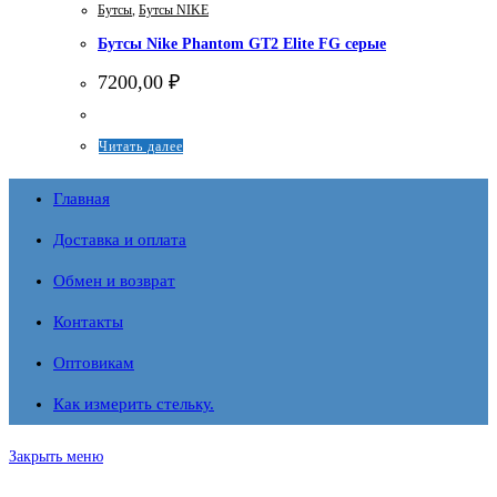
Бутсы
,
Бутсы NIKE
Бутсы Nike Phantom GT2 Elite FG серые
7200,00
₽
Этот
Читать далее
товар
Главная
имеет
несколько
Доставка и оплата
вариаций.
Обмен и возврат
Опции
Контакты
можно
Оптовикам
выбрать
на
Как измерить стельку.
странице
товара.
Закрыть меню