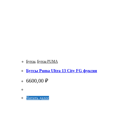
Бутсы
,
Бутсы PUMA
Бутсы Puma Ultra 13 City FG фуксия
6600,00
₽
Этот
Читать далее
товар
имеет
несколько
вариаций.