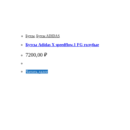
Бутсы
,
Бутсы ADIDAS
Бутсы Adidas X speedflow.1 FG голубые
7200,00
₽
Этот
Читать далее
товар
имеет
несколько
вариаций.
Опции
можно
выбрать