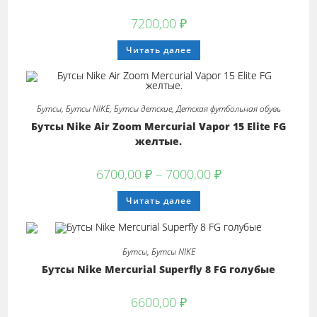
странице
товара.
7200,00
₽
Этот
Читать далее
товар
имеет
несколько
вариаций.
Опции
можно
Бутсы
,
Бутсы NIKE
,
Бутсы детские
,
Детская футбольная обувь
выбрать
на
Бутсы Nike Air Zoom Mercurial Vapor 15 Elite FG
странице
товара.
желтые.
Диапазон
6700,00
₽
–
7000,00
₽
цен:
6700,00 ₽
Этот
Читать далее
–
товар
7000,00 ₽
имеет
несколько
вариаций.
Опции
Бутсы
,
Бутсы NIKE
можно
выбрать
Бутсы Nike Mercurial Superfly 8 FG голубые
на
странице
товара.
6600,00
₽