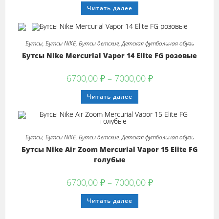
Этот
Читать далее
товар
имеет
несколько
вариаций.
Опции
Бутсы
,
Бутсы NIKE
,
Бутсы детские
,
Детская футбольная обувь
можно
выбрать
Бутсы Nike Mercurial Vapor 14 Elite FG розовые
на
странице
товара.
Диапазон
6700,00
₽
–
7000,00
₽
цен:
6700,00 ₽
Этот
Читать далее
–
товар
7000,00 ₽
имеет
несколько
вариаций.
Опции
можно
Бутсы
,
Бутсы NIKE
,
Бутсы детские
,
Детская футбольная обувь
выбрать
на
Бутсы Nike Air Zoom Mercurial Vapor 15 Elite FG
странице
товара.
голубые
Диапазон
6700,00
₽
–
7000,00
₽
цен:
6700,00 ₽
Этот
Читать далее
–
товар
7000,00 ₽
имеет
несколько