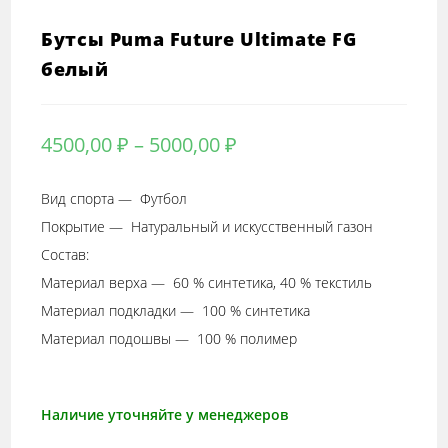
Бутсы Puma Future Ultimate FG
белый
Диапазон
4500,00
₽
–
5000,00
₽
цен:
4500,00 ₽
Вид спорта — Футбол
–
Покрытие — Натуральный и искусственный газон
5000,00 ₽
Состав:
Материал верха — 60 % синтетика, 40 % текстиль
Материал подкладки — 100 % синтетика
Материал подошвы — 100 % полимер
Наличие уточняйте у менеджеров