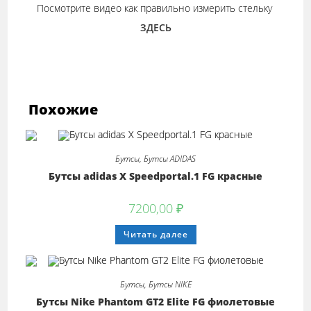
Посмотрите видео как правильно измерить стельку
ЗДЕСЬ
Похожие
Бутсы
,
Бутсы ADIDAS
Бутсы adidas X Speedportal.1 FG красные
7200,00
₽
Этот
Читать далее
товар
имеет
несколько
вариаций.
Опции
Бутсы
,
Бутсы NIKE
можно
выбрать
Бутсы Nike Phantom GT2 Elite FG фиолетовые
на