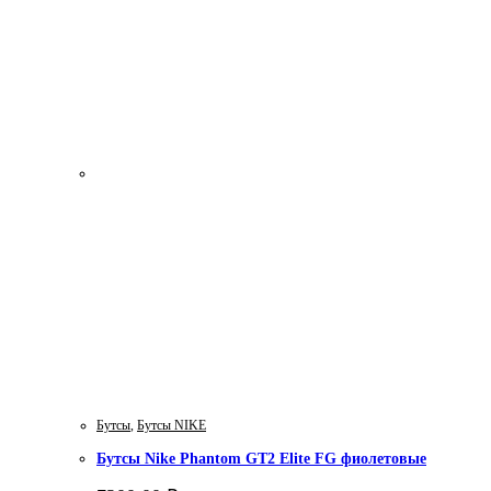
Бутсы
,
Бутсы NIKE
Бутсы Nike Phantom GT2 Elite FG фиолетовые