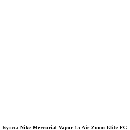
Бутсы Nike Mercurial Vapor 15 Air Zoom Elite FG