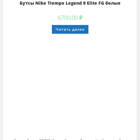
Бутсы Nike Tiempo Legend 9 Elite FG белые
6700,00
₽
Этот
Читать далее
товар
имеет
несколько
вариаций.
Опции
можно
выбрать
на
странице
товара.