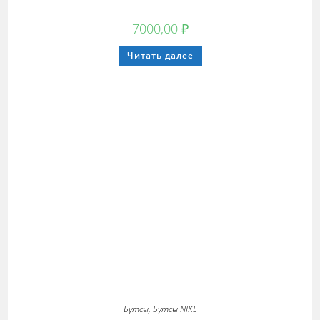
7000,00
₽
Этот
Читать далее
товар
имеет
несколько
вариаций.
Опции
можно
выбрать
на
странице
товара.
Бутсы
,
Бутсы NIKE