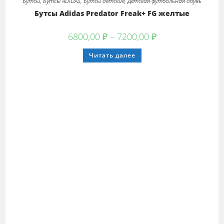
Бутсы
,
Бутсы ADIDAS
,
Бутсы детские
,
Детская футбольная обувь
Бутсы Adidas Predator Freak+ FG желтые
Диапазон
6800,00
₽
–
7200,00
₽
цен:
6800,00 ₽
Этот
Читать далее
–
товар
7200,00 ₽
имеет
несколько
вариаций.
Опции
можно
выбрать
на
странице
товара.