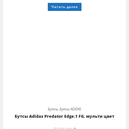
Этот
Читать далее
товар
имеет
несколько
вариаций.
Опции
можно
выбрать
на
странице
товара.
Бутсы
,
Бутсы ADIDAS
Бутсы Adidas Predator Edge.1 FG. мульти цвет