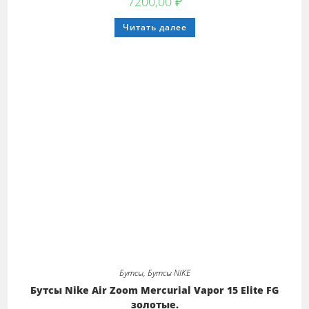
7200,00
₽
Этот
Читать далее
товар
имеет
несколько
вариаций.
Опции
можно
выбрать
на
странице
товара.
Бутсы
,
Бутсы NIKE
Бутсы Nike Air Zoom Mercurial Vapor 15 Elite FG
золотые.